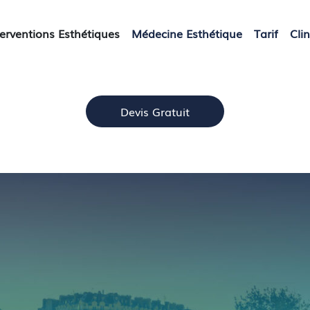
duction mammaire à Pa
terventions Esthétiques
Médecine Esthétique
Tarif
Cli
Accueil
»
Reduction mammaire à Paris
Devis Gratuit