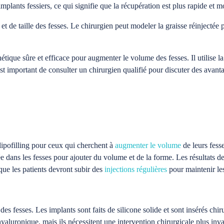
s implants fessiers, ce qui signifie que la récupération est plus rapide et
et de taille des fesses. Le chirurgien peut modeler la graisse réinjectée 
hétique sûre et efficace pour augmenter le volume des fesses. Il utilise l
st important de consulter un chirurgien qualifié pour discuter des avanta
lipofilling pour ceux qui cherchent à
augmenter le volume
de leurs fess
ée dans les fesses pour ajouter du volume et de la forme. Les résultats d
que les patients devront subir des
injections régulières
pour maintenir les
s fesses. Les implants sont faits de silicone solide et sont insérés chir
yaluronique, mais ils nécessitent une intervention chirurgicale plus inva