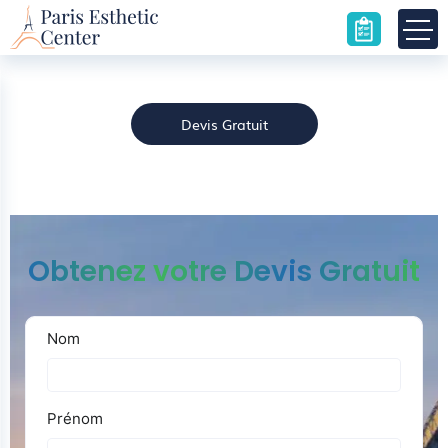
Ptose mammaire
Accueil
»
Ptose mammaire
Devis Gratuit
Obtenez votre Devis Gratuit