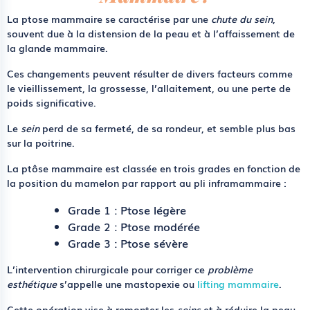
La
ptose mammaire
se caractérise par une
chute du sein
,
souvent due à la distension de la peau et à l’affaissement de
la glande mammaire.
Ces changements peuvent résulter de divers facteurs comme
le vieillissement, la grossesse, l’allaitement, ou une perte de
poids significative.
Le
sein
perd de sa fermeté, de sa rondeur, et semble plus bas
sur la poitrine.
La
ptôse mammaire
est classée en trois grades en fonction de
la position du mamelon par rapport au pli inframammaire :
Grade 1 :
Ptose légère
Grade 2 :
Ptose modérée
Grade 3 :
Ptose sévère
L’intervention chirurgicale pour corriger ce
problème
esthétique
s’appelle une
mastopexie
ou
lifting mammaire
.
Cette opération vise à remonter les
seins
et à réduire la peau