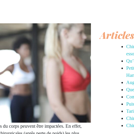
Article
Chi
esso
Qu’e
Peti
Har
Aug
Quel
Com
Pui
Tari
Chir
Chir
s du corps peuvent être impactées. En effet,
hirurgicales (après perte de poids) les plus