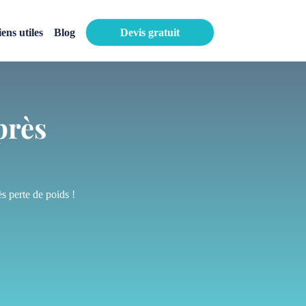
iens utiles
Blog
Devis gratuit
près
 perte de poids !