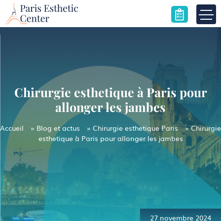
Skip
to
content
Chirurgie esthetique à Paris pour
allonger les jambes
Accueil
»
Blog et actus
»
Chirurgie esthetique Paris
»
Chirurgie
esthetique à Paris pour allonger les jambes
Navigation
de
l’article
27 novembre 2024