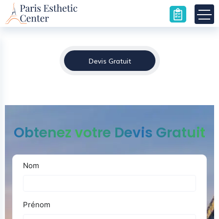
Chirurgie Seins Tubéreux Lyon
Accueil
»
Chirurgie Seins Tubéreux Lyon
Devis Gratuit
Obtenez votre Devis Gratuit