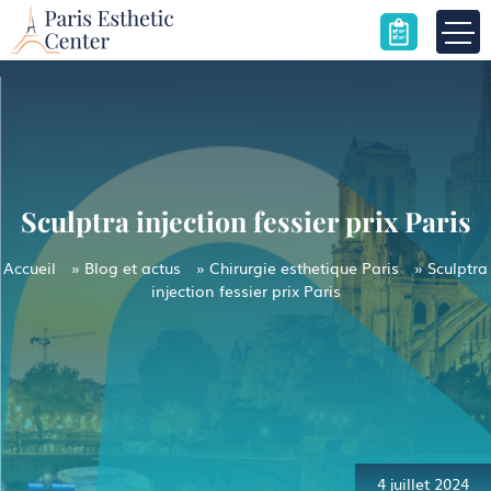
Skip
to
content
Sculptra injection fessier prix Paris
Accueil
»
Blog et actus
»
Chirurgie esthetique Paris
»
Sculptra
injection fessier prix Paris
Navigation
de
l’article
4 juillet 2024