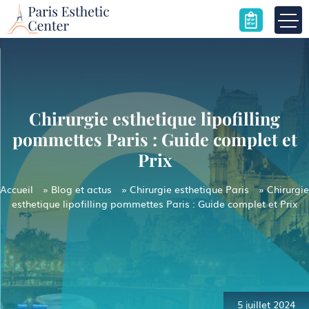
Skip
to
content
Chirurgie esthetique lipofilling
pommettes Paris : Guide complet et
Prix
Accueil
»
Blog et actus
»
Chirurgie esthetique Paris
»
Chirurgie
esthetique lipofilling pommettes Paris : Guide complet et Prix
Navigation
de
l’article
5 juillet 2024