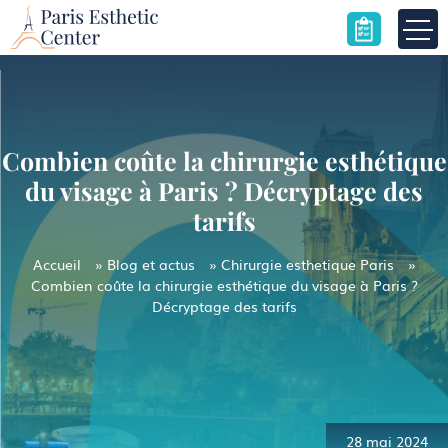
Skip
to
content
Combien coûte la chirurgie esthétique
du visage à Paris ? Décryptage des
tarifs
Accueil
»
Blog et actus
»
Chirurgie esthetique Paris
»
Combien coûte la chirurgie esthétique du visage à Paris ?
Décryptage des tarifs
Navigation
de
l’article
28 mai 2024