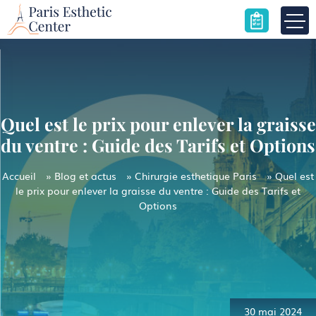
Skip
to
content
Quel est le prix pour enlever la graisse
du ventre : Guide des Tarifs et Options
Accueil
»
Blog et actus
»
Chirurgie esthetique Paris
»
Quel est
le prix pour enlever la graisse du ventre : Guide des Tarifs et
Options
Navigation
de
l’article
30 mai 2024